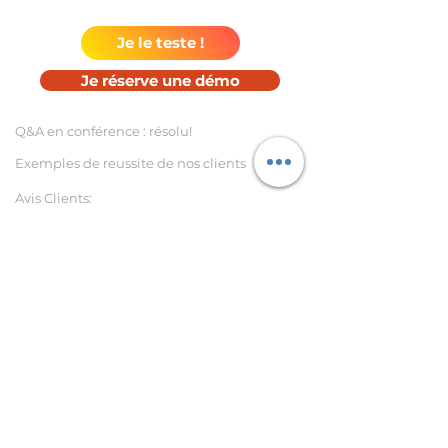
Je le teste !
Je réserve une démo
Q&
A en c
onférence : r
é
solu!
Exemples de reussite de nos client
s
Avis Clients:
- Capterra
- G2 Crowd
Nos
produits
Toast Club pour Toastmasters
DialogLoop™ Engage
Prix
Télécharger le compément DialogLoop™ Engage
pour PowerPoint