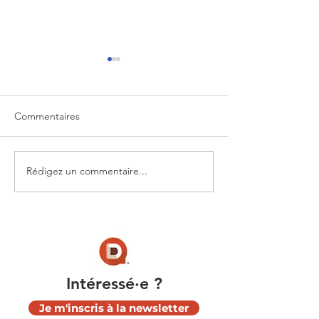
Commentaires
Rédigez un commentaire...
Rejoignez la révolution
Mise à jour logic
des évaluations
majeure: Novem
Toastmasters !
Intéressé∙e ?
Je m'inscris à la newsletter