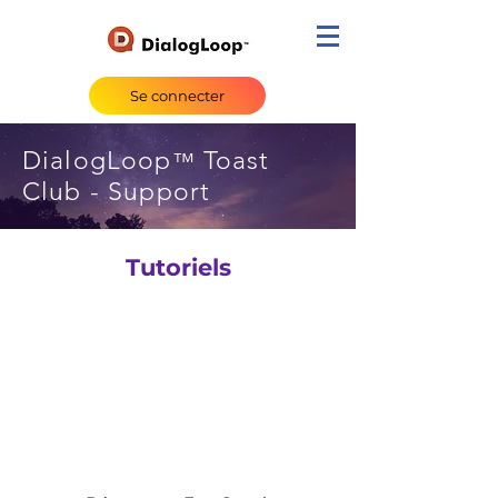
Se connecter
DialogLoop
Toast
™
Club - Support
Tutoriels