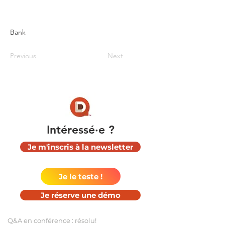
Bank
Previous
Next
Intéressé∙e ?
Je m'inscris à la newsletter
Je le teste !
Je réserve une démo
Q&
A en c
onférence : r
é
solu!