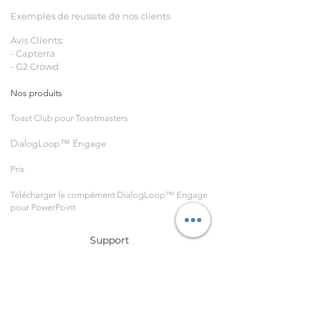
Exemples de reussite de nos client
s
Avis Clients:
- Capterra
- G2 Crowd
Nos
produits
Toast Club pour Toastmasters
DialogLoop™ Engage
Prix
Télécharger le compément DialogLoop™ Engage
pour PowerPoint
Support
Support Hub/FAQ
À propos de
nous
support@dialogloop.com
Nous